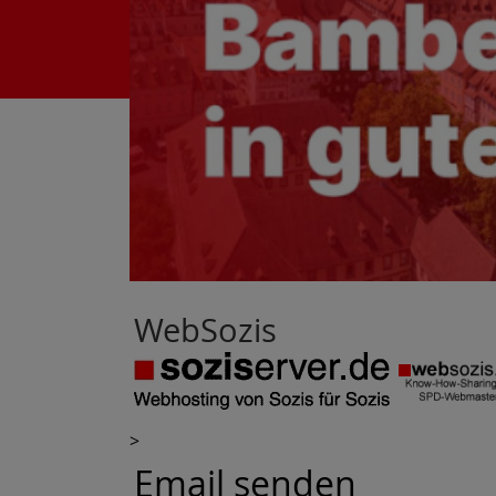
WebSozis
>
Email senden