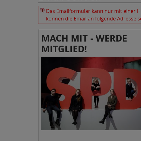
Das Emailformular kann nur mit einer He
können die Email an folgende Adresse 
MACH MIT - WERDE
MITGLIED!